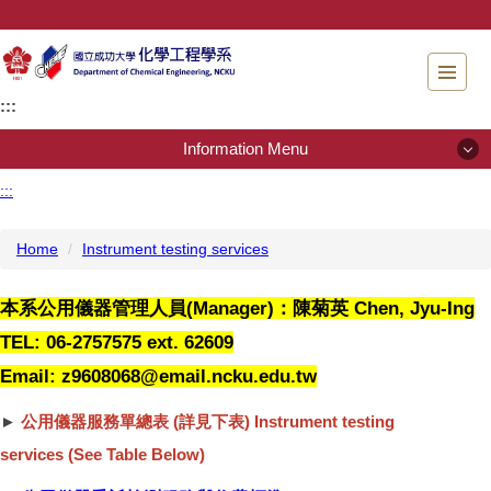
Jump
to
the
main
:::
content
block
Information Menu
:::
Information Menu
Home
Instrument testing services
About Us
本系公用儀器管理人員(Manager)：陳菊英 Chen, Jyu-Ing
People
TEL: 06‐2757575 ext. 62609
Admissions
Email: z9608068@email.ncku.edu.tw
Regulations
►
公用儀器服務單總表 (詳見下表) Instrument testing
services (See Table Below)
Instrument testing services