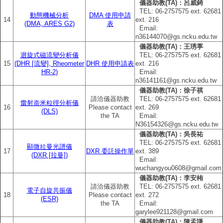
儀器助教(TA)：呂威錡
TEL: 06‐2757575 ext. 62681
動態機械分析
DMA 使用申請
14
ext. 216
(DMA, ARES G2)
表
Email:
n36144070@gs.ncku.edu.tw
儀器助教(TA)：王琇葶
迴旋式磁流變分析儀
TEL: 06‐2757575 ext. 62681
15
(DHR [流變], Rheometer
DHR 使用申請表
ext. 216
HR-2)
Email:
n36141161@gs.ncku.edu.tw
儀器助教(TA)：徐子祺
請洽儀器助教
TEL: 06‐2757575 ext. 62681
雷射奈米粒徑分析儀
16
Please contact
ext. 269
(DLS)
the TA
Email:
N36154326@gs.ncku.edu.tw
儀器助教(TA)：吳長祐
TEL: 06‐2757575 ext. 62681
顯微拉曼光譜儀
17
DXR 委託操作單
ext. 389
(DXR [拉曼])
Email:
wuchangyou0608@gmail.com
儀器助教(TA)：李安栯
請洽儀器助教
TEL: 06‐2757575 ext. 62681
電子自旋共振儀
18
Please contact
ext. 272
(ESR)
the TA
Email:
garylee921128@gmail.com
儀器助教(TA)：陳孟謙