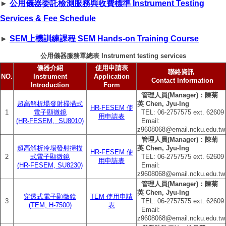
►
公用儀器委託檢測服務與收費標準 Instrument Testing
Services & Fee Schedule
►
SEM上機訓練課程 SEM Hands-on Training Course
公用儀器服務單總表 Instrument testing services
儀器介紹
使用申請表
聯絡資訊
NO.
Instrument
Application
Contact Information
Introduction
Form
管理人員(Manager)：陳菊
超高解析場發射掃描式
英 Chen, Jyu-Ing
HR-FESEM 使
1
電子顯微鏡
TEL: 06‐2757575 ext. 62609
用申請表
(HR-FESEM, SU8010)
Email:
z9608068@email.ncku.edu.tw
管理人員(Manager)：陳菊
超高解析冷場發射掃描
英 Chen, Jyu-Ing
HR-FESEM 使
2
式電子顯微鏡
TEL: 06‐2757575 ext. 62609
用申請表
(HR-FESEM, SU8230)
Email:
z9608068@email.ncku.edu.tw
管理人員(Manager)：陳菊
英 Chen, Jyu-Ing
穿透式電子顯微鏡
TEM 使用申請
3
TEL: 06‐2757575 ext. 62609
(TEM, H-7500)
表
Email:
z9608068@email.ncku.edu.tw