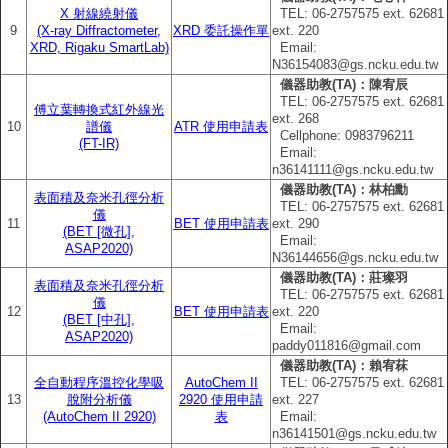
X 射線繞射儀
TEL: 06‐2757575 ext. 62681
9
(X-ray Diffractometer,
XRD 委託操作單
ext. 220
XRD, Rigaku SmartLab)
Email:
N36154083@gs.ncku.edu.tw
儀器助教(TA)：陳宥辰
TEL: 06‐2757575 ext. 62681
傅立葉轉換式紅外線光
ext. 268
10
譜儀
ATR 使用申請表
Cellphone: 0983796211
(FT-IR)
Email:
n36141111@gs.ncku.edu.tw
儀器助教(TA)：林柏勳
表面積及奈米孔徑分析
TEL: 06‐2757575 ext. 62681
儀
11
BET 使用申請表
ext. 290
(BET [微孔],
Email:
ASAP2020)
N36144656@gs.ncku.edu.tw
儀器助教(TA)：莊璨羽
表面積及奈米孔徑分析
TEL: 06‐2757575 ext. 62681
儀
12
BET 使用申請表
ext. 220
(BET [中孔],
Email:
ASAP2020)
paddy011816@gmail.com
儀器助教(TA)：賴宥菻
全自動程序溫控化學吸
AutoChem II
TEL: 06‐2757575 ext. 62681
13
脫附分析儀
2920 使用申請
ext. 227
(AutoChem II 2920)
表
Email:
n36141501@gs.ncku.edu.tw