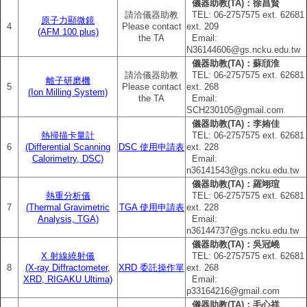
儀器助教(TA)：徐昌賢
請洽儀器助教
TEL: 06‐2757575 ext. 62681
原子力顯微鏡
4
Please contact
ext. 209
(AFM 100 plus)
the TA
Email:
N36144606@gs.ncku.edu.tw
儀器助教(TA)：蘇頎淮
請洽儀器助教
TEL: 06‐2757575 ext. 62681
離子研磨機
5
Please contact
ext. 268
(Ion Milling System)
the TA
Email:
SCH230105@gmail.com
儀器助教(TA)：李姷佳
熱掃描卡量計
TEL: 06‐2757575 ext. 62681
6
(Differential Scanning
DSC 使用申請表
ext. 228
Calorimetry, DSC)
Email:
n36141543@gs.ncku.edu.tw
儀器助教(TA)：羅翊瑄
熱重分析儀
TEL: 06‐2757575 ext. 62681
7
(Thermal Gravimetric
TGA 使用申請表
ext. 228
Analysis, TGA)
Email:
n36144737@gs.ncku.edu.tw
儀器助教(TA)：吳冠嶢
X 射線繞射儀
TEL: 06‐2757575 ext. 62681
8
(X-ray Diffractometer,
XRD 委託操作單
ext. 268
XRD, RIGAKU Ultima)
Email:
p33164216@gmail.com
儀器助教(TA)：毛心祥