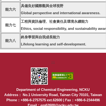
具備良好國際觀與全球視野
能力六
Global perspective and international awareness.
工程與資訊倫理、社會責任及環境永續能力
能力七
Ethics, social responsibility, and sustainability awa
終身學習與自我成長能力
能力八
Lifelong learning and self-development.
:::
Department of Chemical Engineering, NCKU
Address： No.1 University Road, Tainan City 70101, Taiwan
Phone：+886-6-2757575 ext.62600 | Fax：+886-6-2344496
Email：em62600@ncku.edu.tw