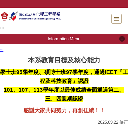
Jump
to
the
main
:::
content
block
Information Menu
:::
Information Menu
本系教育目標及核心能力
About Us
學士班95學年度、碩博士班97學年度，通過IEET『工
程及科技教育』認證
People
101、107、113學年度以最佳成績全面通過第二、
Admissions
三、四週期認證
Regulations
感謝大家共同努力，再創佳績！！
Instrument testing services
2025.09.22 修正