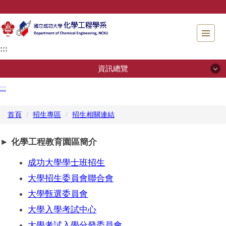
跳
到
主
要
:::
內
容
資訊總覽
區
塊
:::
資訊總覽
首頁
招生專區
招生相關連結
系所簡介
►
化學工程教育園區簡介
招生專區
成功大學學士班招生
系所成員
大學招生委員會聯合會
規章辦法
大學甄選委員會
大學入學考試中心
儀器檢測服務
大學考試入學分發委員會