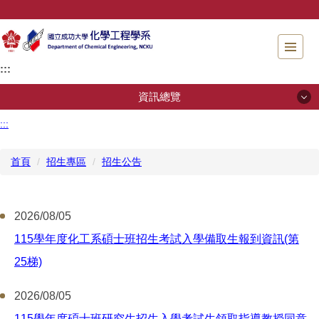
跳
到
主
要
:::
內
容
資訊總覽
區
塊
:::
資訊總覽
首頁
招生專區
招生公告
系所簡介
招生專區
2026/08/05
系所成員
115學年度化工系碩士班招生考試入學備取生報到資訊(第
25梯)
規章辦法
2026/08/05
儀器檢測服務
115學年度碩士班研究生招生入學考試生領取指導教授同意