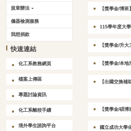
規章辦法
【獎學金/博班】
儀器檢測服務
115學年度大
我想捐款
【獎學金/升大三
快速連結
【獎學金/本地博
化工系教務網頁
檔案上傳區
【出國交換補助/
響論文：李玉郎、鄧熙聖教
高影響論文：吳煒教授 (2026)
高
專題討論資訊
026)
(20
【獎學金/碩博班
化工系離校手續
境外學生諮詢平台
國立成功大學化工系