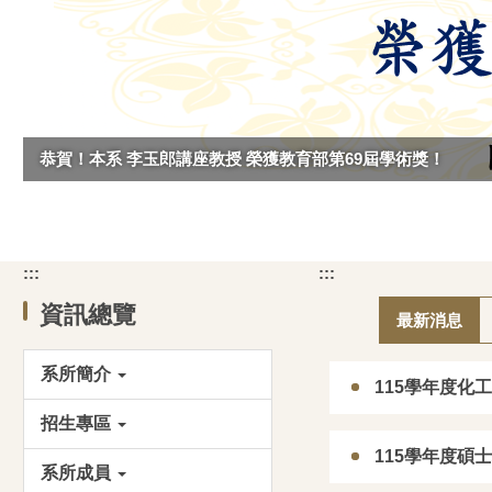
恭賀！本系 李玉郎講座教授 榮獲教育部第69屆學術獎！
:::
:::
資訊總覽
最新消息
恭賀林裕川教授 榮
恭賀姚少凌教授 榮
6/06/11
2026/06/05
202
系所簡介
115學年度化
功大學工學院114學年度
獲114年度國科會產學成果-特
榮獲
招生專區
優良教師
優獎
秀
115學年度
系所成員