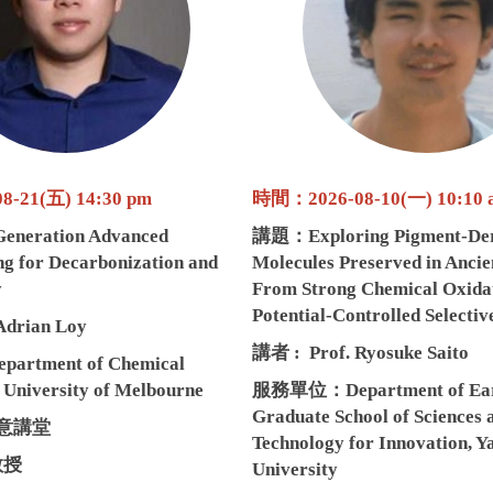
-21(五) 14:30 pm
時間：2026-08-10(一) 10:10 
Generation Advanced
講題：
Exploring Pigment-De
g for Decarbonization and
Molecules Preserved in Ancie
y
From Strong Chemical Oxidat
Potential-Controlled Selectiv
 Adrian Loy
講者 :
Prof. Ryosuke Saito
epartment of Chemical
, University of Melbourne
服務單位：
Department of Ear
Graduate School of Sciences 
意講堂
Technology for Innovation, 
教授
University