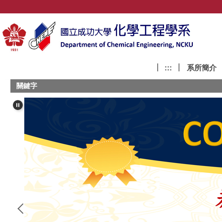
跳
到
主
要
內
容
:::
系所簡介
區
塊