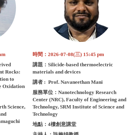
am
時間：2026-07-08(三) 15:45 pm
rived
講題：
Silicide-based thermoelectric
nt Rocks:
materials and devices
ion to
講者 : Prof.
Navaneethan Mani
e Oxidation
服務單位：Nanotechnology Research
Center (NRC), Faculty of Engineering and
th Science,
Technology, SRM Institute of Science and
and
Technology
Yamaguchi
地點：4樓創意講堂
主持人：許梅娟教授