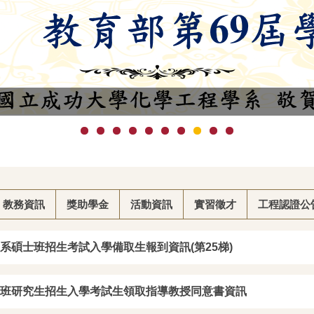
教務資訊
獎助學金
活動資訊
實習徵才
工程認證公
恭賀田弘康副教授
恭賀田弘康副教授
6/05/14
2026/04/20
20
工系碩士班招生考試入學備取生報到資訊(第25梯)
 2026 年台灣觸媒學會 優
榮獲2026年中華民國界面科學
1
青年獎
學會 優秀年輕學者獎
碩士班研究生招生入學考試生領取指導教授同意書資訊