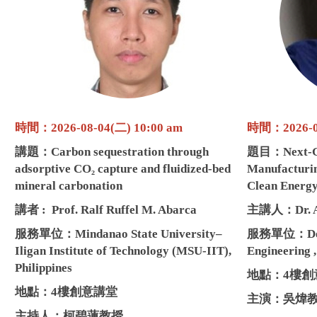
時間：2026-08-04(二) 10:00 am
時間：2026-08
講題：
Carbon sequestration through
題目：
Next-
adsorptive CO₂ capture and fluidized-bed
Manufacturin
mineral carbonation
Clean Energ
講者 :
Prof. Ralf Ruffel M. Abarca
主講人：
Dr.
服務單位：
Mindanao State University–
服務單位：
D
Iligan Institute of Technology (MSU-IIT),
Engineering 
Philippines
地點：4樓創
地點：4樓創意講堂
主演：吳煒
主持人：柯碧蓮教授