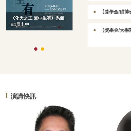
【獎學金/碩博班
《化天之工 無中生有》系館
B1展出中
【獎學金/大學部
2026 成大端午佳節祝福
演講快訊