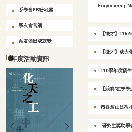
Engineering, Na
系學會FB粉絲團
系友會官網
【徵才】115
系友傑出成就獎
【徵才】成大
年度活動資訊
116學年度僑
【競賽/在學學生
恭喜詹正雄教授
[研究生獎助學金