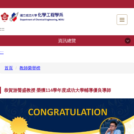
跳
到
主
要
:::
內
容
資訊總覽
區
塊
:::
資訊總覽
首頁
教師榮譽榜
系所簡介
招生專區
恭賀游聲盛教授 榮獲114學年度成功大學輔導優良導師
系所成員
規章辦法
儀器檢測服務