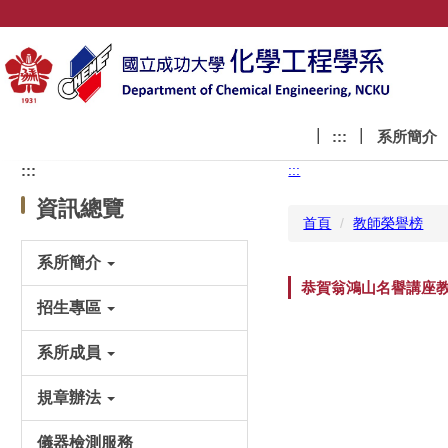
跳
到
主
要
內
容
:::
系所簡介
區
塊
:::
:::
資訊總覽
首頁
教師榮譽榜
系所簡介
恭賀翁鴻山名譽講座教
招生專區
系所成員
規章辦法
儀器檢測服務