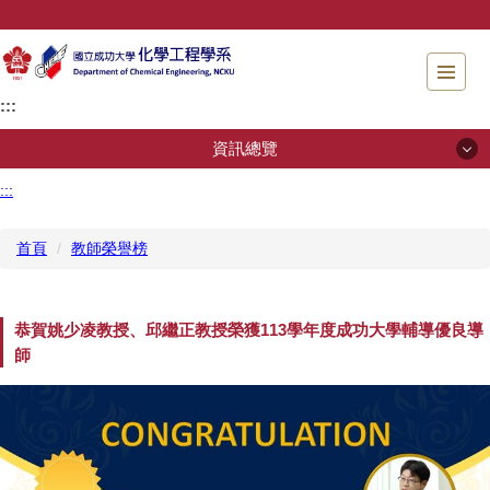
跳
到
主
要
:::
內
容
資訊總覽
區
塊
:::
資訊總覽
首頁
教師榮譽榜
系所簡介
招生專區
恭賀姚少凌教授、邱繼正教授榮獲113學年度成功大學輔導優良導
師
系所成員
規章辦法
儀器檢測服務